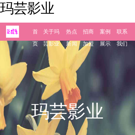
玛芸影业
首
关于玛
热点
招商
案例
联系
页
芸影业
新闻
加盟
展示
我们
玛芸影业