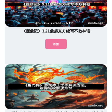
《鹿鼎记》3.21鼎起东方续写不败神话
详情